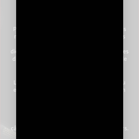
TRANSMETTRE LE SIGNAL
ET L'ÉMOTION
Pour nos câbles RCA, nous appliquons les
mêmes recettes qui font le succès de nos
câbles d’alimentation. Utilisation de
diélectriques en téflon PTFE et de blindages
de haute qualité tels que le Mumétal ou le
cuivre.
Les gaines extérieures sont en basalte ou
en Mylar. Et bien sûr, nous appliquons un
blindage minéral avec de la poudre de
shungite.
Nous avons le plaisir de proposer nos
câbles pour une période d’essai de 30 jours.