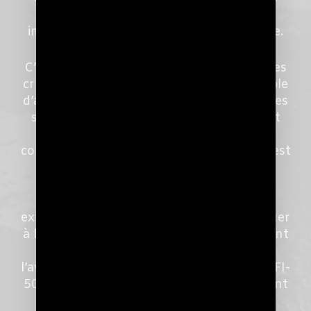
câbles. Ces effets perturbateurs très
importants sont ressentis lors de l’écoute.
C’est en tenant compte de ces découvertes
cruciales que nous avons conçu notre câble
d’alimentation phare, le FX (facteur X) et les
séries qui suivent. Offrant un blindage et
une isolation mécanique complète des
conducteurs par de la poudre minérale, il est
à même de répondre aux exigences de
qualité des systèmes hifi les plus
performants. L’utilisation d’une gaine
extérieure minérale en basalte va contribuer
à limiter les effets des énergies qui circulent
dans les matériaux synthétiques. Nous
l’avons équipé des connecteurs Furutech FI-
50 NCF (Nano Crystal Formula) incorporant
dans le corps isolant un matériel actif