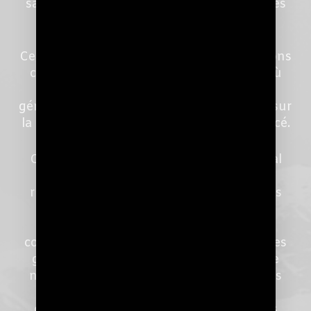
sans produire d’interférences magnétiques
significatives.
Cet aspect est essentiel dans les applications
comme les accélérateurs de particules, où
même de petits champs magnétiques
générés peuvent avoir un impact notable sur
la trajectoire du faisceau de particules lancé.
Cet aspect joue également un rôle crucial
dans la capacité d’un composant HIFI à
reproduire la musique avec plus ou moins
d’émotions. Les micro-inductions
énergétiques émises par les câbles de
courant et qui circulent notamment sur les
gaines des câbles exercent une influence
négative sur la reproduction sonore. Elles
ont la potentialité d’interagir sur une
distance de plusieurs mètres autour des