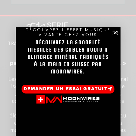
SERIE
FX
DÉCOUVREZ L'EFFET MUSIQUE
VIVANTE CHEZ VOUS
DÉCOUVREZ LA SONORITÉ
TRANSMISSION ULTIME DE LA
PUISSANCE
INÉGALÉE DES CÂBLES AUDIO À
« L’influence des câbles sur les
BLINDAGE MINÉRAL FABRIQUÉS
performances sonores de votre système. »
À LA MAIN EN SUISSE PAR
MOONWIRES.
Les câbles isolés grâce aux minéraux (mineral
isolated cables) sont utilisés depuis plus de
DEMANDER UN ESSAI GRATUIT
70 ans dans de nombreuses applications
commerciales, industrielles et scientifiques
en raison de leurs hautes propriétés
électromécaniques. Le principal avantage du
câble à blindage minéral est sa capacité à
maîtriser des champs magnétiques intenses