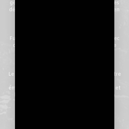
générant des ions négatifs qui éliminent les
décharges statiques en les convertissant en
énergie thermique dans le spectre
infrarouge.
Furutech combine ce matériel cristallin avec
des particules de céramique et poudre de
carbone ayant des propriétés
d’amortissement piézoélectrique.
Le résultat ? La musique transmise par votre
système est plus naturelle, vivante et
émotionnelle. Un voile est levé entre vous et
la musique. Vous vous immergez dans la
musique !